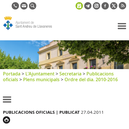
Ajuntament
de Sant
Andreu de
Llavaneres
Portada
>
L'Ajuntament
>
Secretaria
>
Publicacions
oficials
>
Plens municipals
>
Ordre del dia. 2010-2016
PUBLICACIONS OFICIALS |
PUBLICAT
27.04.2011