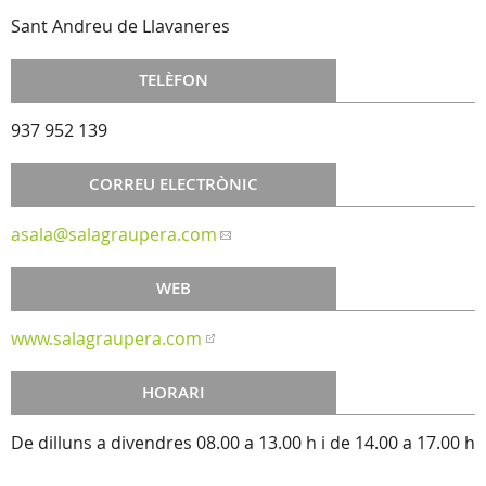
Sant Andreu de Llavaneres
TELÈFON
937 952 139
CORREU ELECTRÒNIC
asala
@salagraupera.com
WEB
www.salagraupera.com
HORARI
De dilluns a divendres 08.00 a 13.00 h i de 14.00 a 17.00 h