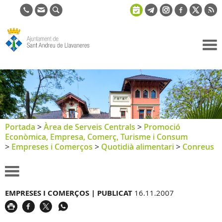
Ajuntament
de Sant
Andreu de
Llavaneres
Portada
>
Àrea de Serveis Centrals
>
Promoció
Econòmica, Empresa, Comerç, Turisme i Consum
>
Empreses i Comerços
>
Quotidià alimentari
>
Conreus
EMPRESES I COMERÇOS |
PUBLICAT
16.11.2007