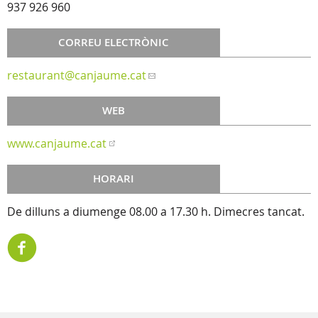
937 926 960
CORREU ELECTRÒNIC
restaurant
@canjaume.cat
WEB
www.canjaume.cat
HORARI
De dilluns a diumenge 08.00 a 17.30 h. Dimecres tancat.