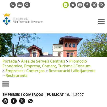
Ajuntament
de Sant
Andreu de
Llavaneres
Portada
>
Àrea de Serveis Centrals
>
Promoció
Econòmica, Empresa, Comerç, Turisme i Consum
>
Empreses i Comerços
>
Restauració i allotjaments
>
Restaurants
EMPRESES I COMERÇOS |
PUBLICAT
16.11.2007