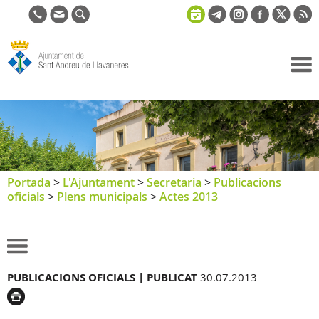
Ajuntament
de Sant
Andreu de
Llavaneres
Portada
>
L'Ajuntament
>
Secretaria
>
Publicacions
oficials
>
Plens municipals
>
Actes 2013
PUBLICACIONS OFICIALS |
PUBLICAT
30.07.2013