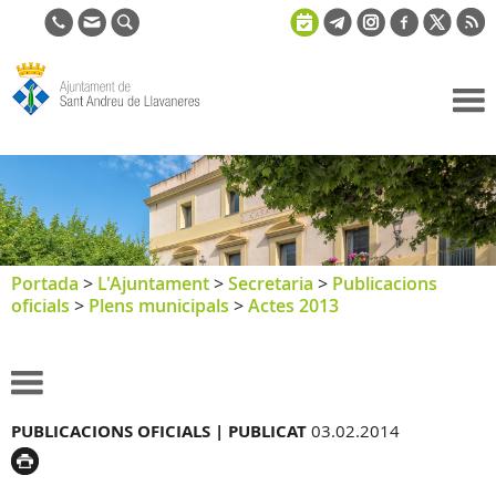
Ajuntament
de Sant
Andreu de
Llavaneres
Portada
>
L'Ajuntament
>
Secretaria
>
Publicacions
oficials
>
Plens municipals
>
Actes 2013
PUBLICACIONS OFICIALS |
PUBLICAT
03.02.2014