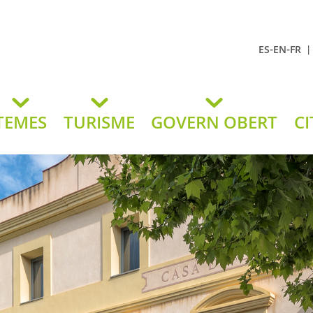
-
-
ES
EN
FR
t Andreu
lavaneres
TEMES
TURISME
GOVERN OBERT
CI