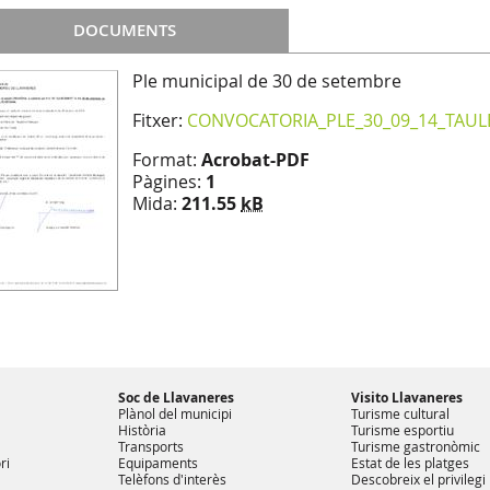
DOCUMENTS
Ple municipal de 30 de setembre
Fitxer:
CONVOCATORIA_PLE_30_09_14_TAULE
Format:
Acrobat-PDF
Pàgines:
1
Mida:
211.55
kB
Soc de Llavaneres
Visito Llavaneres
Plànol del municipi
Turisme cultural
Història
Turisme esportiu
Transports
Turisme gastronòmic
ri
Equipaments
Estat de les platges
Telèfons d'interès
Descobreix el privilegi