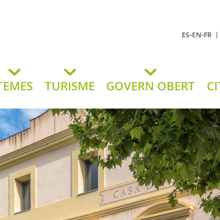
-
-
ES
EN
FR
t Andreu
lavaneres
TEMES
TURISME
GOVERN OBERT
CI