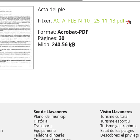
Acta del ple
Fitxer:
ACTA_PLE_N_10__25_11_13.pdf
Format:
Acrobat-PDF
Pàgines:
30
Mida:
240.56
kB
Soc de Llavaneres
Visito Llavaneres
Plànol del municipi
Turisme cultural
Història
Turisme esportiu
Transports
Turisme gastronòmic
ri
Equipaments
Estat de les platges
Telèfons d'interès
Descobreix el privilegi
Empreses i comerços