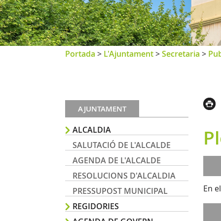
Portada
>
L'Ajuntament
>
Secretaria
>
Pub
AJUNTAMENT
ALCALDIA
P
SALUTACIÓ DE L'ALCALDE
AGENDA DE L'ALCALDE
RESOLUCIONS D'ALCALDIA
En e
PRESSUPOST MUNICIPAL
REGIDORIES