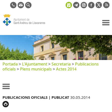
Ajuntament
de Sant
Andreu de
Llavaneres
Portada
>
L'Ajuntament
>
Secretaria
>
Publicacions
oficials
>
Plens municipals
>
Actes 2014
PUBLICACIONS OFICIALS |
PUBLICAT
30.05.2014