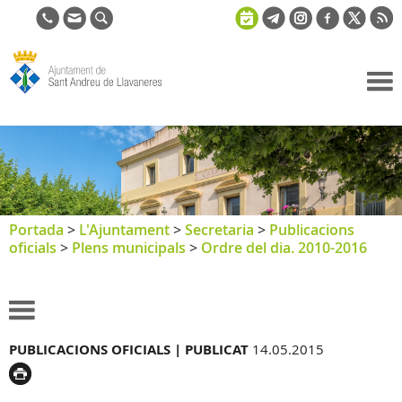
Ajuntament
de Sant
Andreu de
Llavaneres
Portada
>
L'Ajuntament
>
Secretaria
>
Publicacions
oficials
>
Plens municipals
>
Ordre del dia. 2010-2016
PUBLICACIONS OFICIALS |
PUBLICAT
14.05.2015