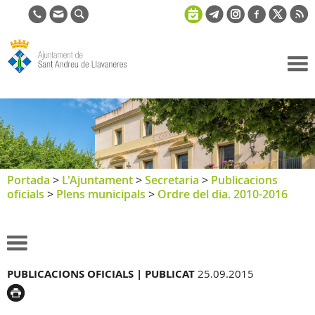
Ajuntament
de Sant
Andreu de
Llavaneres
Portada
>
L'Ajuntament
>
Secretaria
>
Publicacions
oficials
>
Plens municipals
>
Ordre del dia. 2010-2016
PUBLICACIONS OFICIALS |
PUBLICAT
25.09.2015