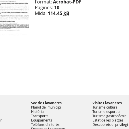
Format:
Acrobat-PDF
Pàgines:
10
Mida:
114.45
kB
Soc de Llavaneres
Visito Llavaneres
Plànol del municipi
Turisme cultural
Història
Turisme esportiu
Transports
Turisme gastronòmic
ri
Equipaments
Estat de les platges
Telèfons d'interès
Descobreix el privilegi
Empreses i comerços