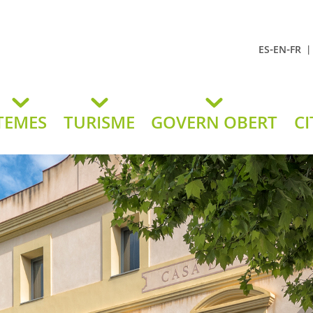
-
-
ES
EN
FR
t Andreu
lavaneres
TEMES
TURISME
GOVERN OBERT
CI