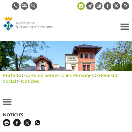
Ajuntament
de Sant
Andreu de
Llavaneres
Portada
>
Àrea de Serveis a les Persones
>
Benestar
Social
>
Notícies
NOTÍCIES