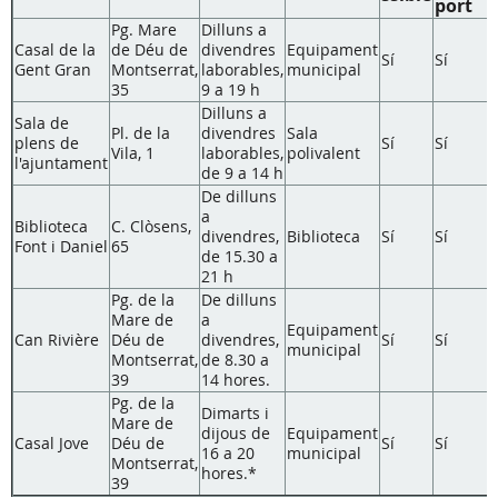
port
Pg. Mare
Dilluns a
Casal de la
de Déu de
divendres
Equipament
Sí
Sí
S
Gent Gran
Montserrat,
laborables,
municipal
35
9 a 19 h
Dilluns a
Sala de
Pl. de la
divendres
Sala
plens de
Sí
Sí
S
Vila, 1
laborables,
polivalent
l'ajuntament
de 9 a 14 h
De dilluns
a
Biblioteca
C. Clòsens,
divendres,
Biblioteca
Sí
Sí
S
Font i Daniel
65
de 15.30 a
21 h
Pg. de la
De dilluns
Mare de
a
Equipament
Can Rivière
Déu de
divendres,
Sí
Sí
S
municipal
Montserrat,
de 8.30 a
39
14 hores.
Pg. de la
Dimarts i
Mare de
dijous de
Equipament
Casal Jove
Déu de
Sí
Sí
S
16 a 20
municipal
Montserrat,
hores.*
39