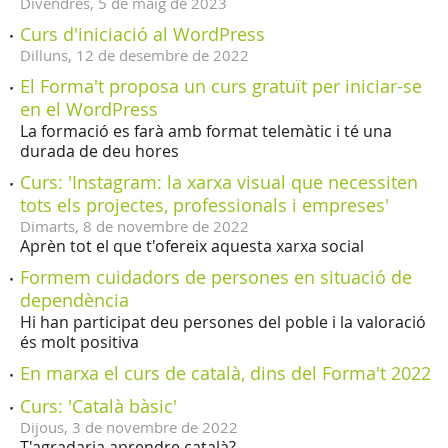
Divendres,
5
de
maig
de
2023
Curs d'iniciació al WordPress
Dilluns,
12
de
desembre
de
2022
El Forma't proposa un curs gratuït per iniciar-se
en el WordPress
La formació es farà amb format telemàtic i té una
durada de deu hores
Curs: 'Instagram: la xarxa visual que necessiten
tots els projectes, professionals i empreses'
Dimarts,
8
de
novembre
de
2022
Aprèn tot el que t'ofereix aquesta xarxa social
Formem cuidadors de persones en situació de
dependència
Hi han participat deu persones del poble i la valoració
és molt positiva
En marxa el curs de català, dins del Forma't 2022
Curs: 'Català bàsic'
Dijous,
3
de
novembre
de
2022
T'agradaria aprendre català?