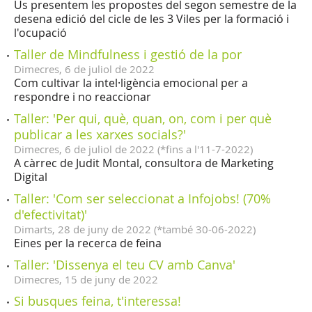
Us presentem les propostes del segon semestre de la
desena edició del cicle de les 3 Viles per la formació i
l'ocupació
Taller de Mindfulness i gestió de la por
Dimecres,
6
de
juliol
de
2022
Com cultivar la intel·ligència emocional per a
respondre i no reaccionar
Taller: 'Per qui, què, quan, on, com i per què
publicar a les xarxes socials?'
Dimecres,
6
de
juliol
de
2022
(
*fins a l'11-7-2022
)
A càrrec de Judit Montal, consultora de Marketing
Digital
Taller: 'Com ser seleccionat a Infojobs! (70%
d'efectivitat)'
Dimarts,
28
de
juny
de
2022
(
*també 30-06-2022
)
Eines per la recerca de feina
Taller: 'Dissenya el teu CV amb Canva'
Dimecres,
15
de
juny
de
2022
Si busques feina, t'interessa!