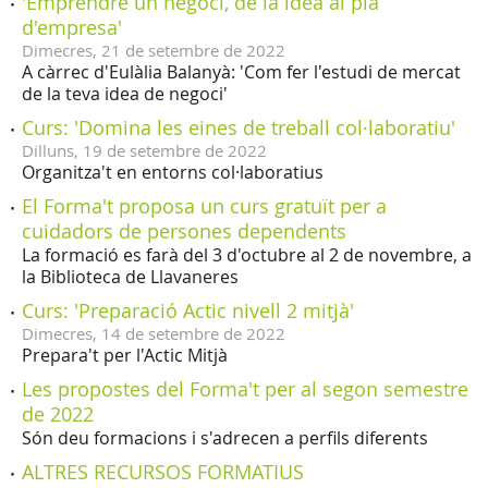
'Emprendre un negoci, de la idea al pla
d'empresa'
Dimecres,
21
de
setembre
de
2022
A càrrec d'Eulàlia Balanyà: 'Com fer l'estudi de mercat
de la teva idea de negoci'
Curs: 'Domina les eines de treball col·laboratiu'
Dilluns,
19
de
setembre
de
2022
Organitza't en entorns col·laboratius
El Forma't proposa un curs gratuït per a
cuidadors de persones dependents
La formació es farà del 3 d'octubre al 2 de novembre, a
la Biblioteca de Llavaneres
Curs: 'Preparació Actic nivell 2 mitjà'
Dimecres,
14
de
setembre
de
2022
Prepara't per l'Actic Mitjà
Les propostes del Forma't per al segon semestre
de 2022
Són deu formacions i s'adrecen a perfils diferents
ALTRES RECURSOS FORMATIUS