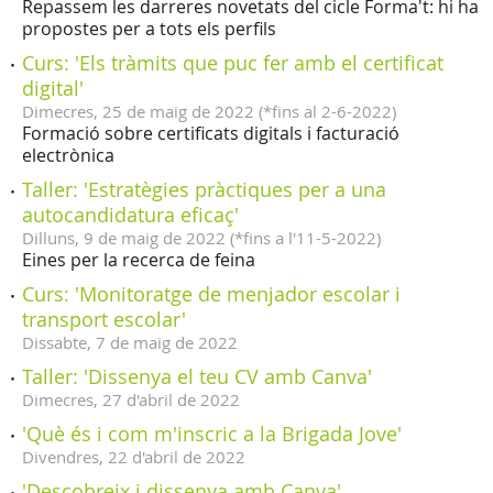
Repassem les darreres novetats del cicle Forma't: hi ha
propostes per a tots els perfils
Curs: 'Els tràmits que puc fer amb el certificat
digital'
Dimecres,
25
de
maig
de
2022
(
*fins al 2-6-2022
)
Formació sobre certificats digitals i facturació
electrònica
Taller: 'Estratègies pràctiques per a una
autocandidatura eficaç'
Dilluns,
9
de
maig
de
2022
(
*fins a l'11-5-2022
)
Eines per la recerca de feina
Curs: 'Monitoratge de menjador escolar i
transport escolar'
Dissabte,
7
de
maig
de
2022
Taller: 'Dissenya el teu CV amb Canva'
Dimecres,
27
d'
abril
de
2022
'Què és i com m'inscric a la Brigada Jove'
Divendres,
22
d'
abril
de
2022
'Descobreix i dissenya amb Canva'