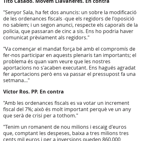
Tito Casado. Movem Llavaneres. En contra
"Senyor Sala, ha fet dos anuncis: un sobre la modificació
de les ordenances fiscals -que els regidors de l'oposició
no sabíem; i un segon anunci, respecte els caporals de la
policia, que passaran de cinc a sis. Ens ho podria haver
comunicat prèviament als regidors."
"Va començar el mandat força bé amb el compromís de
fer-nos participar en aquests plenaris tan importants; el
problema és quan vam veure que les nostres
aportacions no s'acaben executant. Ens hagués agradat
fer aportacions però ens va passar el pressupost fa una
setmana..."
Víctor Ros. PP. En contra
"Amb les ordenances fiscals es va votar un increment
fiscal del 7%; això és molt important perquè ve un any
que serà de crisi per a tothom."
"Tenim un romanent de nou milions i escaig d'euros
que, comptant les despeses, baixa a tres milions tres
cents mil euros i per a inversions queden 860.000