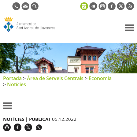
Ajuntament
de Sant
Andreu de
Llavaneres
Portada
>
Àrea de Serveis Centrals
>
Economia
>
Notícies
NOTÍCIES |
PUBLICAT
05.12.2022