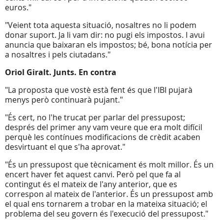
euros."
"Veient tota aquesta situació, nosaltres no li podem
donar suport. Ja li vam dir: no pugi els impostos. I avui
anuncia que baixaran els impostos; bé, bona notícia per
a nosaltres i pels ciutadans."
Oriol Giralt. Junts. En contra
"La proposta que vostè està fent és que l'IBI pujarà
menys però continuarà pujant."
"És cert, no l'he trucat per parlar del pressupost;
després del primer any vam veure que era molt difícil
perquè les contínues modificacions de crèdit acaben
desvirtuant el que s'ha aprovat."
"És un pressupost que tècnicament és molt millor. És un
encert haver fet aquest canvi. Però pel que fa al
contingut és el mateix de l'any anterior, que es
correspon al mateix de l'anterior. És un pressupost amb
el qual ens tornarem a trobar en la mateixa situació; el
problema del seu govern és l'execució del pressupost."