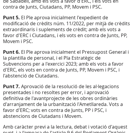
de Sabadell, amb els vots a favor d'ERC, i els vots en
contra de Junts, Ciutadans, PP, Movem i PSC.
Punt 5.
El Ple aprova inicialment l'expedient de
modificació de crèdits núm. 11/2022, per mitjà de crèdits
extraordinaris i suplements de crèdit; amb els vots a
favor d'ERC i Ciutadans, i els vots en contra de Junts, PP,
Movem i PSC.
Punt 6.
El Ple aprova inicialment el Pressupost General i
la plantilla de personal, i el Pla Estratègic de
Subvencions per a l'exercici 2023; amb els vots a favor
d'ERC, els vots en contra de Junts, PP, Movem i PSC, i
l'abstenció de Ciutadans.
Punt 7.
Aprovació de la resolució de les al·legacions
presentades i no resoltes per error, i aprovació
definitiva de l'avantprojecte de les obres ordinàries
d'arranjament de la urbanització l'Ametllareda. Vots a
favor d'ERC; vots en contra de Junts, PP i PSC, i
abstencions de Ciutadans i Movem.
Amb caràcter previ a la lectura, debat i votació d'aquest
punt, i a l'empara de l'article 9.6 del Reglament Orgànic