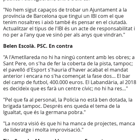
"No hem sigut capaços de trobar un Ajuntament a la
província de Barcelona que tingui un IBI com el que
tenim nosaltres i això també és pensar en el ciutadà.
Actualitzar el tipus de l'IBI és un acte de responsabilitat i
no per a l'any que ve sinó per als anys que vindran."
Belen Escolà. PSC. En contra
"A l'Ametllareda no hi ha ningú content amb les obres; a
Sant Pere, on s'ha de fer la coberta de la pista, tampoc;
el pavelló d'Esport s'hauria d'haver acabat el mandat
anterior i encara no s'ha començat la fase dos... El bar
del camp de futbol, 400.000 euros. El Labandària, al 2018
es decideix que es farà un centre cívic; no hi ha res..."
"Pel que fa al personal, la Policia no està ben dotada, la
brigada tampoc. Després ens queda el tema de la
Igualtat, que és la germana pobra."
"La nostra visió és que hi ha manca de projectes, manca
de lideratge i molta improvisació."