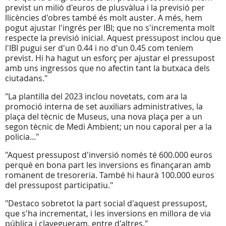
previst un milió d'euros de plusvàlua i la previsió per
llicències d'obres també és molt auster. A més, hem
pogut ajustar l'ingrés per IBI; que no s'incrementa molt
respecte la previsió inicial. Aquest pressupost inclou que
l'IBI pugui ser d'un 0.44 i no d'un 0.45 com teníem
previst. Hi ha hagut un esforç per ajustar el pressupost
amb uns ingressos que no afectin tant la butxaca dels
ciutadans."
"La plantilla del 2023 inclou novetats, com ara la
promoció interna de set auxiliars administratives, la
plaça del tècnic de Museus, una nova plaça per a un
segon tècnic de Medi Ambient; un nou caporal per a la
policia..."
"Aquest pressupost d'inversió només té 600.000 euros
perquè en bona part les inversions es finançaran amb
romanent de tresoreria. També hi haurà 100.000 euros
del pressupost participatiu."
"Destaco sobretot la part social d'aquest pressupost,
que s'ha incrementat, i les inversions en millora de via
pública i clavegueram, entre d'altres."