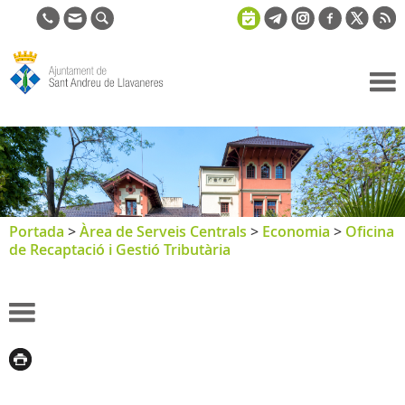
Ajuntament
de Sant
Andreu de
Llavaneres
Portada
>
Àrea de Serveis Centrals
>
Economia
>
Oficina
de Recaptació i Gestió Tributària