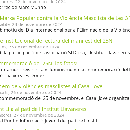
endres,
22
de
novembre
de
2024
àrrec de Marc Munne
Marxa Popular contra la Violència Masclista de Les 3 
sabte,
23
de
novembre
de
2024
 motiu del Dia Internacional per a l'Eliminació de la Violèn
e institucional de lectura del manifest del 25N
uns,
25
de
novembre
de
2024
 la participació de l'associació SI Dona, l'Institut Llavanere
mmemoració del 25N: les fotos!
juntament reivindica el feminisme en la commemoració del Di
lència vers les Dones
lem de violències masclistes al Casal Jove
arts,
26
de
novembre
de
2024
commemoració del 25 de novembre, el Casal Jove organitza un
t Lila al pati de l'Institut Llavaneres
ecres,
27
de
novembre
de
2024
el Punt d'Informació Juvenil del pati de l'Institut