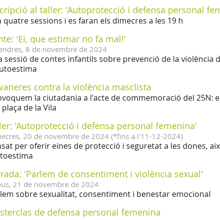
cripció al taller: 'Autoprotecció i defensa personal fe
 quatre sessions i es faran els dimecres a les 19 h
te: 'Ei, que estimar no fa mal!'
endres,
8
de
novembre
de
2024
 sessió de contes infantils sobre prevenció de la violència 
'autoestima
vaneres contra la violència masclista
voquem la ciutadania a l'acte de commemoració del 25N: es 
a plaça de la Vila
ler: 'Autoprotecció i defensa personal femenina'
ecres,
20
de
novembre
de
2024
(
*fins a l'11-12-2024
)
sat per oferir eines de protecció i seguretat a les dones, aix
utoestima
rada: 'Parlem de consentiment i violència sexual'
ous,
21
de
novembre
de
2024
lem sobre sexualitat, consentiment i benestar emocional
sterclas de defensa personal femenina