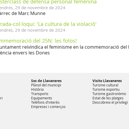
sterclass de defensa personal femenina
endres,
29
de
novembre
de
2024
àrrec de Marc Munne
rada-col·loqui: 'La cultura de la violació'
endres,
29
de
novembre
de
2024
mmemoració del 25N: les fotos!
juntament reivindica el feminisme en la commemoració del Di
lència envers les Dones
Soc de Llavaneres
Visito Llavaneres
Plànol del municipi
Turisme cultural
Història
Turisme esportiu
Transports
Turisme gastronòmic
ri
Equipaments
Estat de les platges
Telèfons d'interès
Descobreix el privilegi
Empreses i comerços