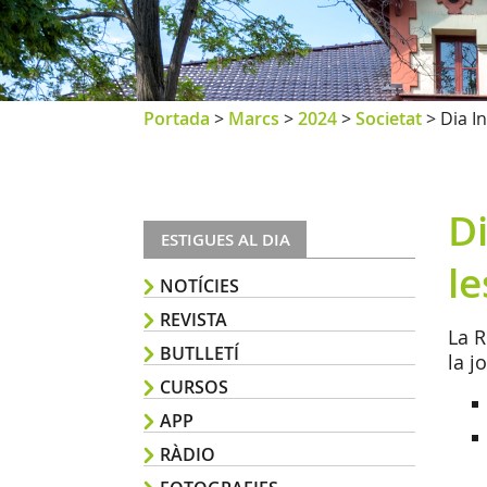
Portada
>
Marcs
>
2024
>
Societat
>
Dia I
Di
ESTIGUES AL DIA
l
NOTÍCIES
REVISTA
La R
BUTLLETÍ
la j
CURSOS
APP
RÀDIO