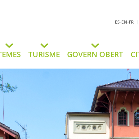
-
-
ES
EN
FR
t Andreu
lavaneres
TEMES
TURISME
GOVERN OBERT
CI