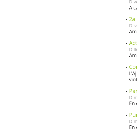
Div
A c
2a 
Dis
Amb
Act
Dill
Amb
Co
L'A
vio
Par
Dim
En 
Pun
Dim
En 