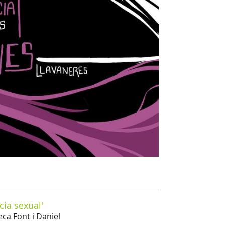
cia sexual'
eca Font i Daniel