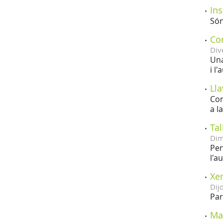
Ins
Són
Con
Div
Una
i l
Lla
Con
a l
Tal
Dim
Pen
l'a
Xer
Dij
Par
Ma