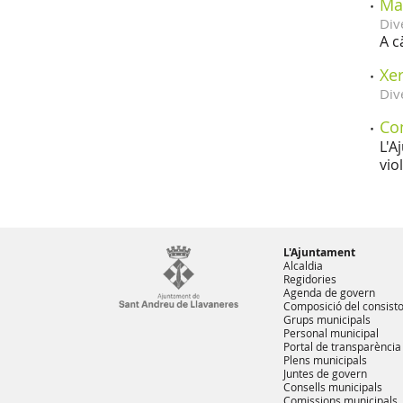
Ma
Div
A c
Xer
Div
Co
L'A
vio
L'Ajuntament
Alcaldia
Regidories
Agenda de govern
Composició del consisto
Grups municipals
Personal municipal
Portal de transparència
Plens municipals
Juntes de govern
Consells municipals
Comissions municipals