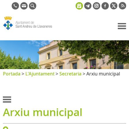
Ajuntament
de Sant
Andreu de
Llavaneres
Portada
>
L'Ajuntament
>
Secretaria
>
Arxiu municipal
Arxiu municipal