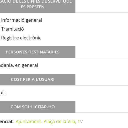
LACIÓ DE LES LÍNIES DE SERVEI QUE
ES PRESTEN
Informació general
Tramitació
Registre electrònic
PERSONES DESTINATÀRIES
adania, en general
COST PER A L'USUARI
uït.
COM SOL·LICITAR-HO
encial:
Ajuntament. Plaça de la Vila, 1