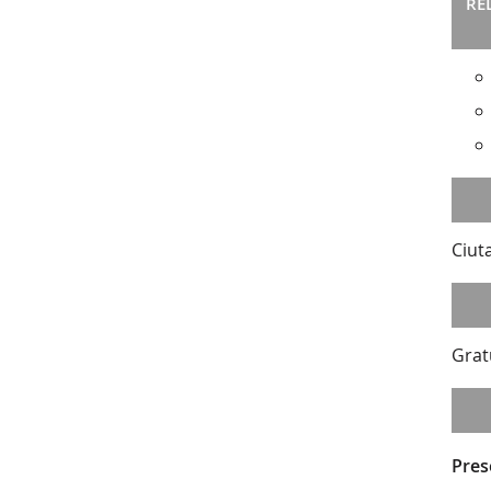
RE
Ciut
Grat
Pres