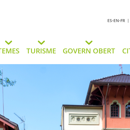
-
-
ES
EN
FR
t Andreu
lavaneres
TEMES
TURISME
GOVERN OBERT
CI