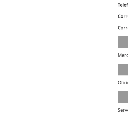
Tele
Corr
Corr
Merc
Ofic
Serv