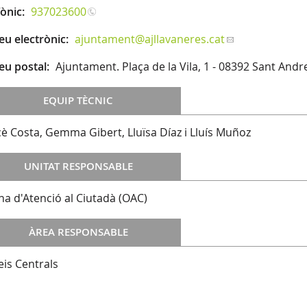
fònic:
937023600
eu electrònic:
ajuntament
@ajllavaneres.cat
eu postal:
Ajuntament. Plaça de la Vila, 1 - 08392 Sant And
EQUIP TÈCNIC
è Costa, Gemma Gibert, Lluïsa Díaz i Lluís Muñoz
UNITAT RESPONSABLE
ina d'Atenció al Ciutadà (OAC)
ÀREA RESPONSABLE
eis Centrals