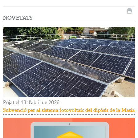
NOVETATS
Pujat
el
13
d'
abril
de
2026
Subvenció per al sistema fotovoltaic del dipòsit de la Masia