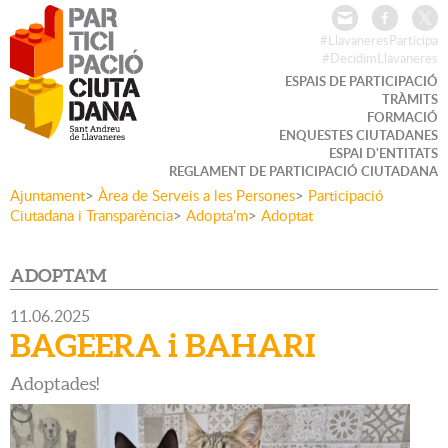
#LlavaneresParticipa
#DecidimLlavaneres
ESPAIS DE PARTICIPACIÓ
TRÀMITS
FORMACIÓ
ENQUESTES CIUTADANES
ESPAI D'ENTITATS
REGLAMENT DE PARTICIPACIÓ CIUTADANA
Ajuntament
>
Àrea de Serveis a les Persones
>
Participació
Ciutadana i Transparència
>
Adopta'm
>
Adoptat
ADOPTA'M
11.06.2025
BAGEERA i BAHARI
Adoptades!