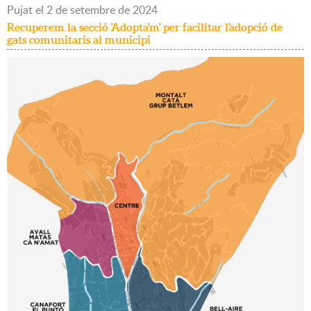
Pujat
el
2
de
setembre
de
2024
Recuperem la secció 'Adopta'm' per facilitar l'adopció de
gats comunitaris al municipi