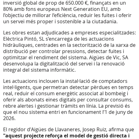
inversió global de prop de 650.000 €, finançats en un
80% amb fons europeus Next Generation EU, amb
l’objectiu de millorar l’eficiència, reduir les fuites i oferir
un servei més proper i sostenible a la ciutadania.
Les obres estan adjudicades a empreses especialitzades:
Elèctrica Pintó, SL s’encarrega de les actuacions
hidràuliques, centrades en la sectorització de la xarxa de
distribució per controlar pressions, detectar fuites i
optimitzar el rendiment del sistema. Aigües de Vic, SA
desenvolupa la digitalització del servei i la renovació
integral del sistema informàtic.
Les actuacions inclouen la instal·lació de comptadors
intel·ligents, que permetran detectar pèrdues en temps
real, reduir el consum energètic associat al bombeig i
oferir als abonats eines digitals per consultar consums,
rebre alertes i gestionar tràmits en línia. La previsió és
que el nou sistema entri en funcionament l’1 de juny de
2026.
El regidor d'Aigües de Llavaneres, Josep Ruiz, afirma que
"aquest projecte reforça el model de gestió directa i