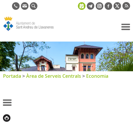
Ajuntament
de Sant
Andreu de
Llavaneres
Portada
>
Àrea de Serveis Centrals
>
Economia