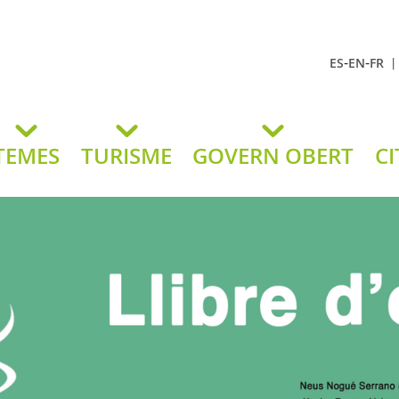
-
-
ES
EN
FR
t Andreu
lavaneres
TEMES
TURISME
GOVERN OBERT
CI