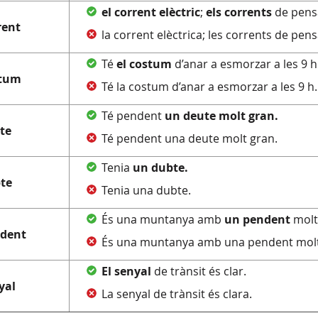
el
corrent
elèctric
;
els
corrents
de pen
rent
la corrent elèctrica; les corrents de pe
Té
el costum
d’anar a esmorzar a les 9 h
tum
Té la costum d’anar a esmorzar a les 9 h.
Té pendent
un deute molt gran.
te
Té pendent una deute molt gran.
Tenia
un dubte.
te
Tenia una dubte.
És una muntanya amb
un pendent
mol
dent
És una muntanya amb una pendent molt
El senyal
de trànsit és clar.
yal
La senyal de trànsit és clara.