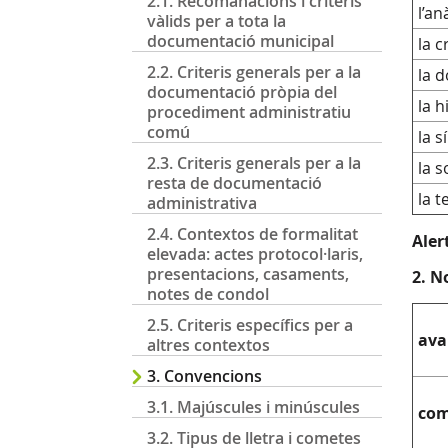
2.1. Recomanacions i criteris
l’anà
vàlids per a tota la
documentació municipal
la cr
2.2. Criteris generals per a la
la d
documentació pròpia del
la h
procediment administratiu
comú
la s
2.3. Criteris generals per a la
la 
resta de documentació
la t
administrativa
2.4. Contextos de formalitat
Aler
elevada: actes protocol·laris,
presentacions, casaments,
2. N
notes de condol
2.5. Criteris específics per a
ava
altres contextos
3. Convencions
3.1. Majúscules i minúscules
com
3.2. Tipus de lletra i cometes