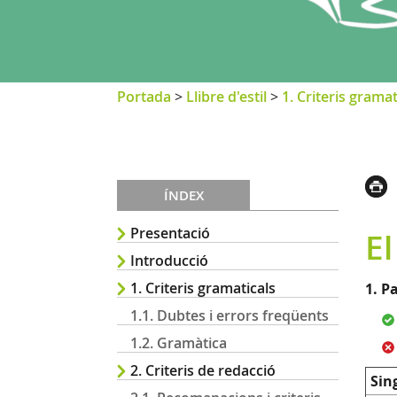
Portada
>
Llibre d'estil
>
1. Criteris gramat
ÍNDEX
Presentació
E
Introducció
1. Criteris gramaticals
1. P
1.1. Dubtes i errors freqüents
1.2. Gramàtica
2. Criteris de redacció
Sin