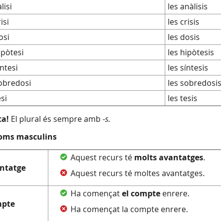
lisi
les anàlisis
isi
les crisis
osi
les dosis
ipòtesi
les hipòtesis
íntesi
les síntesis
sobredosi
les sobredosi
esi
les tesis
ta!
El plural és sempre amb -
s.
oms masculins
Aquest recurs té
molts
avantatges
.
ntatge
Aquest recurs té moltes avantatges.
Ha començat
el
compte
enrere.
pte
Ha començat la compte enrere.