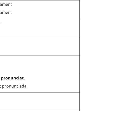
sament
nsament
.
t
pronunciat.
 pronunciada.