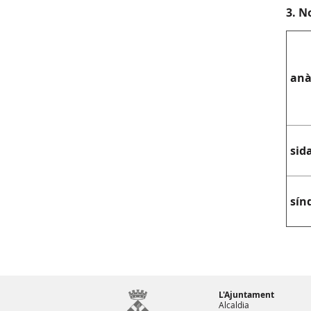
3. N
anà
sid
sín
L'Ajuntament
Alcaldia