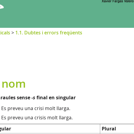
icals
>
1.1. Dubtes i errors freqüents
l nom
araules sense -
s
final en singular
Es preveu una crisi molt llarga.
Es preveu una crisis molt llarga.
gular
Plural