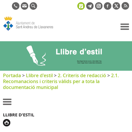
Ajuntament
de Sant
Andreu de
Llavaneres
Portada
>
Llibre d'estil
>
2. Criteris de redacció
>
2.1.
Recomanacions i criteris vàlids per a tota la
documentació municipal
LLIBRE D'ESTIL