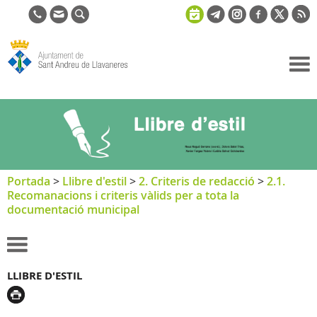
Ajuntament
de Sant
Andreu de
Llavaneres
Portada
>
Llibre d'estil
>
2. Criteris de redacció
>
2.1.
Recomanacions i criteris vàlids per a tota la
documentació municipal
LLIBRE D'ESTIL