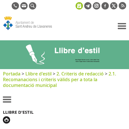
Ajuntament
de Sant
Andreu de
Llavaneres
Portada
>
Llibre d'estil
>
2. Criteris de redacció
>
2.1.
Recomanacions i criteris vàlids per a tota la
documentació municipal
LLIBRE D'ESTIL