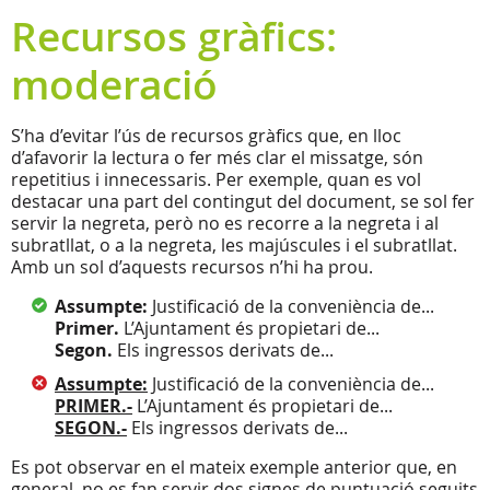
Recursos gràfics:
moderació
S’ha d’evitar l’ús de recursos gràfics que, en lloc
d’afavorir la lectura o fer més clar el missatge, són
repetitius i innecessaris. Per exemple, quan es vol
destacar una part del contingut del document, se sol fer
servir la negreta, però no es recorre a la negreta i al
subratllat, o a la negreta, les majúscules i el subratllat.
Amb un sol d’aquests recursos n’hi ha prou.
Assumpte:
Justificació de la conveniència de...
Primer.
L’Ajuntament és propietari de...
Segon.
Els ingressos derivats de...
Assumpte:
Justificació de la conveniència de...
PRIMER.-
L’Ajuntament és propietari de...
SEGON.-
Els ingressos derivats de...
Es pot observar en el mateix exemple anterior que, en
general, no es fan servir dos signes de puntuació seguits