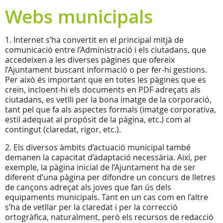
Webs municipals
1. Internet s’ha convertit en el principal mitjà de
comunicació entre l’Administració i els ciutadans, que
accedeixen a les diverses pàgines que ofereix
l’Ajuntament buscant informació o per fer-hi gestions.
Per això és important que en totes les pàgines que es
creïn, incloent-hi els documents en PDF adreçats als
ciutadans, es vetlli per la bona imatge de la corporació,
tant pel que fa als aspectes formals (imatge corporativa,
estil adequat al propòsit de la pàgina, etc.) com al
contingut (claredat, rigor, etc.).
2. Els diversos àmbits d’actuació municipal també
demanen la capacitat d’adaptació necessària. Així, per
exemple, la pàgina inicial de l’Ajuntament ha de ser
diferent d’una pàgina per difondre un concurs de lletres
de cançons adreçat als joves que fan ús dels
equipaments municipals. Tant en un cas com en l’altre
s’ha de vetllar per la claredat i per la correcció
ortogràfica, naturalment, però els recursos de redacció