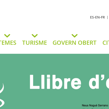
-
-
ES
EN
FR
t Andreu
lavaneres
TEMES
TURISME
GOVERN OBERT
CI