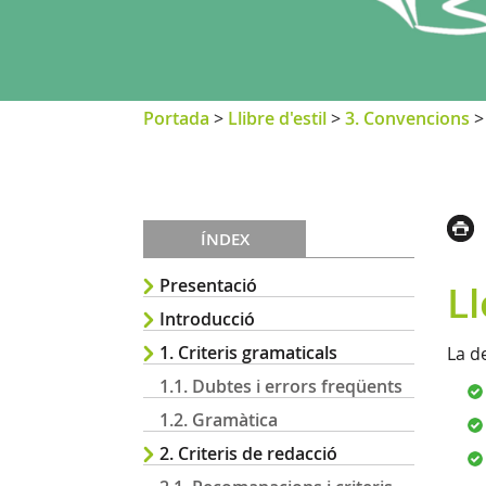
Portada
>
Llibre d'estil
>
3. Convencions
ÍNDEX
Presentació
Ll
Introducció
1. Criteris gramaticals
La d
1.1. Dubtes i errors freqüents
1.2. Gramàtica
2. Criteris de redacció