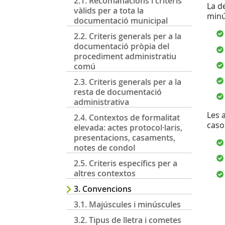
2.1. Recomanacions i criteris
La d
vàlids per a tota la
minú
documentació municipal
2.2. Criteris generals per a la
documentació pròpia del
procediment administratiu
comú
2.3. Criteris generals per a la
resta de documentació
administrativa
Les 
2.4. Contextos de formalitat
caso
elevada: actes protocol·laris,
presentacions, casaments,
notes de condol
2.5. Criteris específics per a
altres contextos
3. Convencions
3.1. Majúscules i minúscules
3.2. Tipus de lletra i cometes