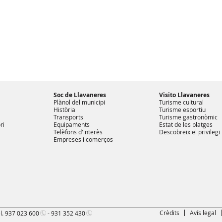
Soc de Llavaneres
Visito Llavaneres
Plànol del municipi
Turisme cultural
Història
Turisme esportiu
Transports
Turisme gastronòmic
ri
Equipaments
Estat de les platges
Telèfons d'interès
Descobreix el privilegi
Empreses i comerços
Crèdits
Avís legal
l.
937 023 600
-
931 352 430