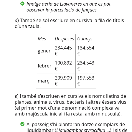
Imatge aèria de Llavaneres en què es pot
observar la parcel·lació de
finques.
d
) També se sol escriure en cursiva la fila de títols
d’una taula.
Mes
Despeses
Guanys
234.445
134.554
gener
€
€
100.892
234.543
febrer
€
€
209.909
197.553
març
€
€
e
) I també s’escriuen en cursiva els noms llatins de
plantes, animals, virus, bacteris i altres éssers vius
(el primer mot d’una denominació complexa va
amb majúscula inicial i la resta, amb minúscula).
Al passeig s’hi plantaran dotze exemplars de
liquidàmbar (
Liquidambar styraciflua
L.) i sis de