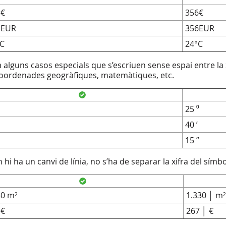
 €
356€
 EUR
356EUR
°C
24°C
a alguns casos especials que s’escriuen sense espai entre la x
coordenades geogràfiques, matemàtiques, etc.
25 ⁰
40 ’
15 ”
 hi ha un canvi de línia, no s’ha de separar la xifra del sím
30 m
1.330 │ m
2
2
 €
267 │ €