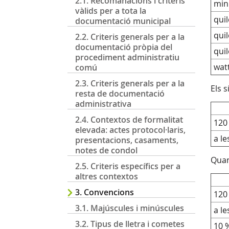
2.1. Recomanacions i criteris
min
vàlids per a tota la
qui
documentació municipal
qui
2.2. Criteris generals per a la
documentació pròpia del
qui
procediment administratiu
wat
comú
2.3. Criteris generals per a la
Els 
resta de documentació
administrativa
2.4. Contextos de formalitat
120
elevada: actes protocol·laris,
a le
presentacions, casaments,
notes de condol
Quan
2.5. Criteris específics per a
altres contextos
3. Convencions
120
3.1. Majúscules i minúscules
a le
3.2. Tipus de lletra i cometes
10 