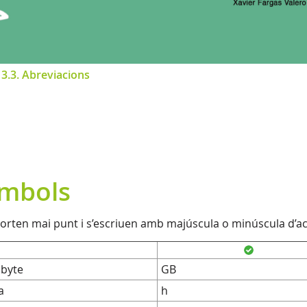
>
3.3. Abreviacions
ímbols
orten mai punt i s’escriuen amb majúscula o minúscula d’a
abyte
GB
a
h