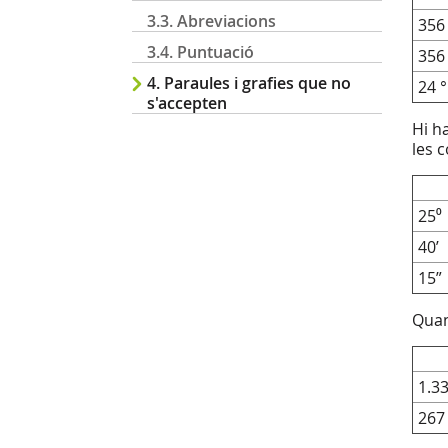
3.3. Abreviacions
356
3.4. Puntuació
356
4. Paraules i grafies que no
24 
s'accepten
Hi h
les 
25⁰
40’
15”
Quan
1.3
267