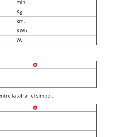
min.
Kg.
km.
KWh
W.
re la xifra i el símbol.