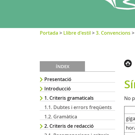
Portada
>
Llibre d'estil
>
3. Convencions
ÍNDEX
Presentació
S
Introducció
1. Criteris gramaticals
No p
1.1. Dubtes i errors freqüents
1.2. Gramàtica
gig
2. Criteris de redacció
hor