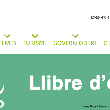
-
-
ES
EN
FR
t Andreu
lavaneres
TEMES
TURISME
GOVERN OBERT
CI