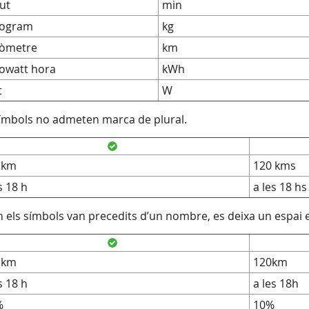
ut
min
logram
kg
lòmetre
km
lowatt hora
kWh
t
W
símbols no admeten marca de plural.
 km
120 kms
s 18 h
a les 18 hs
 els símbols van precedits d’un nombre, es deixa un espai ent
 km
120km
s 18 h
a les 18h
%
10%