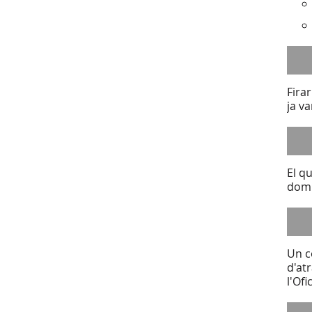
Fira
ja va
El qu
domi
Un c
d'at
l'Of