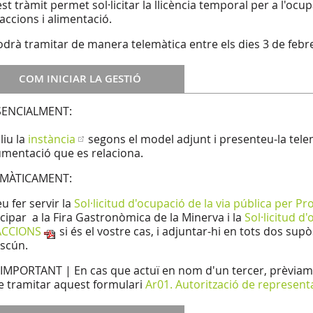
t tràmit permet sol·licitar la llicència temporal per a l'ocupa
raccions i alimentació.
odrà tramitar de manera telemàtica entre els dies 3 de febre
COM INICIAR LA GESTIÓ
SENCIALMENT:
iu la
instància
segons el model adjunt i presenteu-la tel
mentació que es relaciona.
EMÀTICAMENT:
u fer servir la
Sol·licitud d'ocupació de la via pública per 
icipar a la Fira Gastronòmica de la Minerva i la
Sol·licitud d
ACCIONS
si és el vostre cas, i adjuntar-hi en tots dos su
scún.
 IMPORTANT | En cas que actuï en nom d'un tercer, prèviamen
e tramitar aquest formulari
Ar01. Autorització de represent