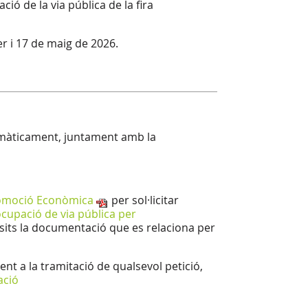
ció de la via pública de la fira
r i 17 de maig de 2026.
emàticament, juntament amb la
Promoció Econòmica
per sol·licitar
'ocupació de via pública per
pòsits la documentació que es relaciona per
t a la tramitació de qualsevol petició,
ació