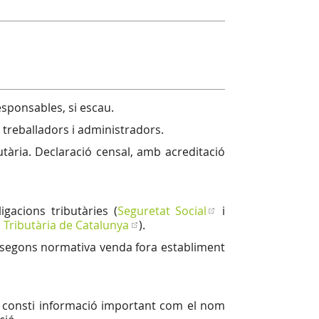
responsables, si escau.
/s, treballadors i administradors.
utària. Declaració censal, amb acreditació
igacions tributàries (
Seguretat Social
i
 Tributària de Catalunya
).
nt segons normativa venda fora establiment
n consti informació important com el nom