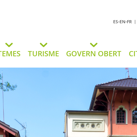
-
-
ES
EN
FR
t Andreu
lavaneres
TEMES
TURISME
GOVERN OBERT
CI