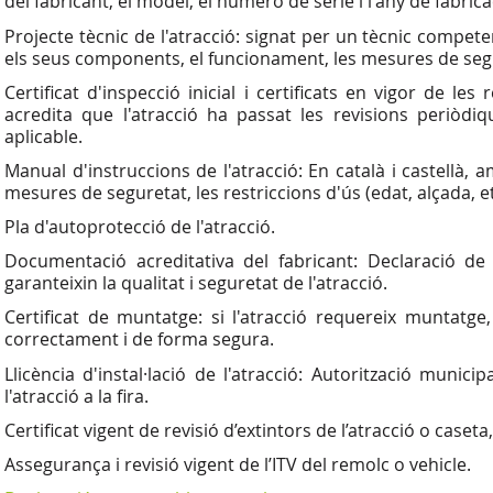
del fabricant, el model, el número de sèrie i l'any de fabrica
Projecte tècnic de l'atracció: signat per un tècnic compete
els seus components, el funcionament, les mesures de segu
Certificat d'inspecció inicial i certificats en vigor de l
acredita que l'atracció ha passat les revisions periòd
aplicable.
Manual d'instruccions de l'atracció: En català i castellà,
mesures de seguretat, les restriccions d'ús (edat, alçada, e
Pla d'autoprotecció de l'atracció.
Documentació acreditativa del fabricant: Declaració d
garanteixin la qualitat i seguretat de l'atracció.
Certificat de muntatge: si l'atracció requereix muntatge, 
correctament i de forma segura.
Llicència d'instal·lació de l'atracció: Autorització munici
l'atracció a la fira.
Certificat vigent de revisió d’extintors de l’atracció o caseta,
Assegurança i revisió vigent de l’ITV del remolc o vehicle.