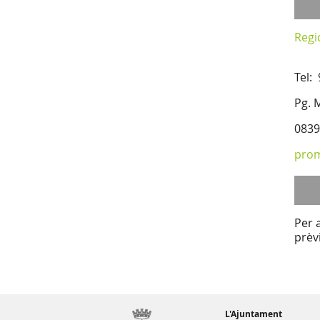
Regi
Tel:
Pg. 
0839
pro
Per 
prèv
L'Ajuntament