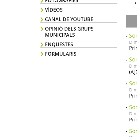
FOTOGRAFIES
VÍDEOS
CANAL DE YOUTUBE
OPINIÓ DELS GRUPS
MUNICIPALS
Som
Dim
ENQUESTES
Pri
FORMULARIS
Som
Dim
(AJ
Som
Dim
Pri
Som
Dim
Pri
Som