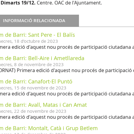
◦
Dimarts 19/12.
Centre. OAC de l'Ajuntament.
INFORMACIÓ RELACIONADA
 de Barri: Sant Pere - El Balís
ecres,
18
d'
octubre
de
2023
mera edició d'aquest nou procés de participació ciutadana a
 de Barri: Bell-Aire i Ametllareda
ecres,
8
de
novembre
de
2023
ORNAT) Primera edició d'aquest nou procés de participació 
 de Barri: Canafort-El Puntó
ecres,
15
de
novembre
de
2023
mera edició d'aquest nou procés de participació ciutadana a
 de Barri: Avall, Matas i Can Amat
ecres,
22
de
novembre
de
2023
mera edició d'aquest nou procés de participació ciutadana a
 de Barri: Montalt, Catà i Grup Betlem