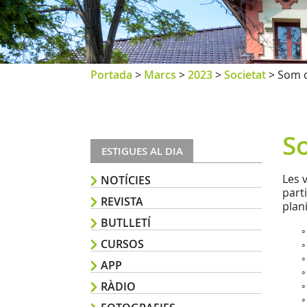
Portada
>
Marcs
>
2023
>
Societat
>
Som d
S
ESTIGUES AL DIA
Les 
NOTÍCIES
parti
REVISTA
plani
BUTLLETÍ
CURSOS
APP
RÀDIO