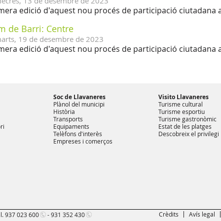
ecres,
13
de
desembre
de
2023
mera edició d'aquest nou procés de participació ciutadana a
m de Barri: Centre
arts,
19
de
desembre
de
2023
mera edició d'aquest nou procés de participació ciutadana a
Soc de Llavaneres
Visito Llavaneres
Plànol del municipi
Turisme cultural
Història
Turisme esportiu
Transports
Turisme gastronòmic
ri
Equipaments
Estat de les platges
Telèfons d'interès
Descobreix el privilegi
Empreses i comerços
Crèdits
Avís legal
l.
937 023 600
-
931 352 430