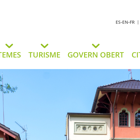
-
-
ES
EN
FR
t Andreu
lavaneres
TEMES
TURISME
GOVERN OBERT
CI