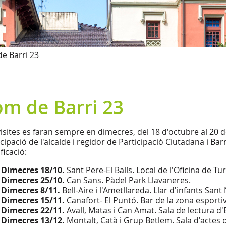
e Barri 23
om de Barri 23
visites es faran sempre en dimecres, del 18 d'octubre al 20
cipació de l'alcalde i regidor de Participació Ciutadana i Bar
ficació:
◦
Dimecres 18/10.
Sant Pere-El Balís. Local de l'Oficina de Tu
◦
Dimecres 25/10.
Can Sans. Pàdel Park Llavaneres.
◦
Dimecres 8/11.
Bell-Aire i l'Ametllareda. Llar d'infants Sant
◦
Dimecres 15/11.
Canafort- El Puntó. Bar de la zona esporti
◦
Dimecres 22/11.
Avall, Matas i Can Amat. Sala de lectura d'
◦
Dimecres 13/12.
Montalt, Catà i Grup Betlem. Sala d'actes d