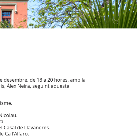
 de desembre, de 18 a 20 hores, amb la
ris, Àlex Neira, seguint aquesta
risme.
 Nicolau.
va.
El Casal de Llavaneres.
e Ca l'Alfaro.