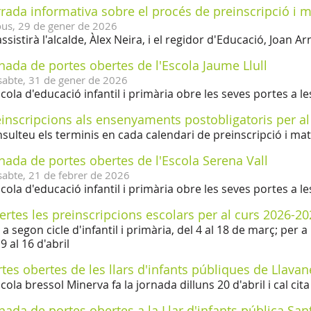
rada informativa sobre el procés de preinscripció i m
ous,
29
de
gener
de
2026
assistirà l'alcalde, Àlex Neira, i el regidor d'Educació, Joan A
nada de portes obertes de l'Escola Jaume Llull
sabte,
31
de
gener
de
2026
scola d'educació infantil i primària obre les seves portes a le
inscripcions als ensenyaments postobligatoris per a
sulteu els terminis en cada calendari de preinscripció i mat
nada de portes obertes de l'Escola Serena Vall
sabte,
21
de
febrer
de
2026
scola d'educació infantil i primària obre les seves portes a le
rtes les preinscripcions escolars per al curs 2026-2
 a segon cicle d'infantil i primària, del 4 al 18 de març; per a 
 9 al 16 d'abril
tes obertes de les llars d'infants públiques de Llavan
scola bressol Minerva fa la jornada dilluns 20 d'abril i cal cit
nada de portes obertes a la Llar d'infants pública San