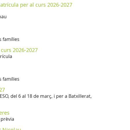
atrícula per al curs 2026-2027
rnau
s famílies
l curs 2026-2027
rícula
s famílies
027
ESO, del 6 al 18 de març, i per a Batxillerat,
eres
a prèvia
t Nicolau