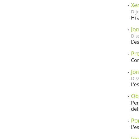
Xer
Dij
Hi 
Jor
Dis
L'e
Pre
Con
Jor
Dis
L'e
Obe
Per
del
Por
L'e
Jor