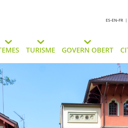
-
-
ES
EN
FR
t Andreu
lavaneres
TEMES
TURISME
GOVERN OBERT
CI