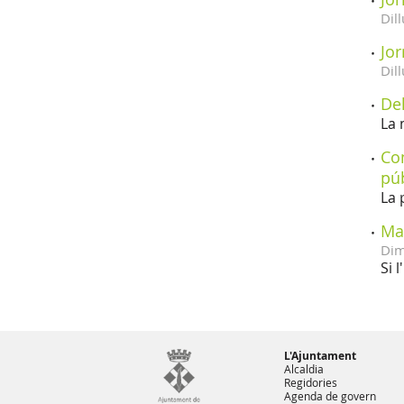
Dill
Jor
Dill
Del
La 
Com
pú
La 
Mat
Dim
Si 
L'Ajuntament
Alcaldia
Regidories
Agenda de govern