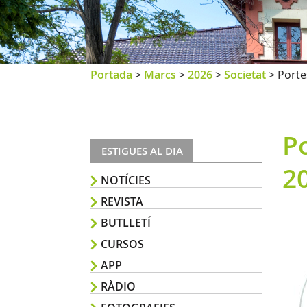
Portada
>
Marcs
>
2026
>
Societat
>
Porte
Po
ESTIGUES AL DIA
2
NOTÍCIES
REVISTA
BUTLLETÍ
CURSOS
APP
RÀDIO