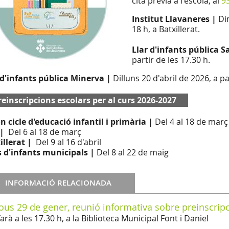
cita prèvia a l'escola, al
9
Institut Llavaneres |
Di
18 h, a Batxillerat.
Llar d'infants pública 
partir de les 17.30 h.
 d'infants pública Minerva |
Dilluns 20 d'abril de 2026, a pa
reinscripcions escolars per al curs 2026-2027
n cicle d'educació infantil i primària |
Del 4 al 18 de març
|
Del 6 al 18 de març
illerat |
Del 9 al 16 d'abril
s d'infants municipals |
Del 8 al 22 de maig
INFORMACIÓ RELACIONADA
ous 29 de gener, reunió informativa sobre preinscrip
farà a les 17.30 h, a la Biblioteca Municipal Font i Daniel