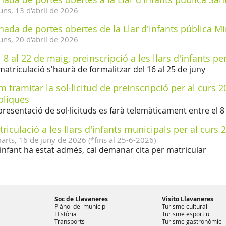
uns,
13
d'
abril
de
2026
nada de portes obertes de la Llar d'infants pública M
uns,
20
d'
abril
de
2026
 8 al 22 de maig, preinscripció a les llars d'infants p
matriculació s'haurà de formalitzar del 16 al 25 de juny
 tramitar la sol·licitud de preinscripció per al curs 2
bliques
presentació de sol·licituds es farà telemàticament entre el 8 
riculació a les llars d'infants municipals per al curs
arts,
16
de
juny
de
2026
(
*fins al 25-6-2026
)
l'infant ha estat admés, cal demanar cita per matricular
Soc de Llavaneres
Visito Llavaneres
Plànol del municipi
Turisme cultural
Història
Turisme esportiu
Transports
Turisme gastronòmic