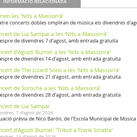
INFORMACIÓ RELACIONADA
nen les 'Nits a Massorrà'
tre concerts dobles ompliran de música els divendres d'ag
cert de Lia Sampai a les 'Nits a Massorrà'
vespre de divendres 7 d'agost, amb entrada gratuïta
cert d'Agustí Burriel a les 'Nits a Massorrà'
vespre de divendres 14 d'agost, amb entrada gratuïta
cert de The Lizard Sons a les 'Nits a Massorrà'
vespre de divendres 21 d'agost, amb entrada gratuïta
cert de Soroche a les 'Nits a Massorrà'
vespre de divendres 28 d'agost, amb entrada gratuïta
ncert de Lia Sampai
endres,
7
d'
agost
de
2026
uació prèvia de Nico Barón, de l'Escola Municipal de Música
cert d'Agustí Burriel: 'Tribut a Frank Sinatra'
endres,
14
d'
agost
de
2026