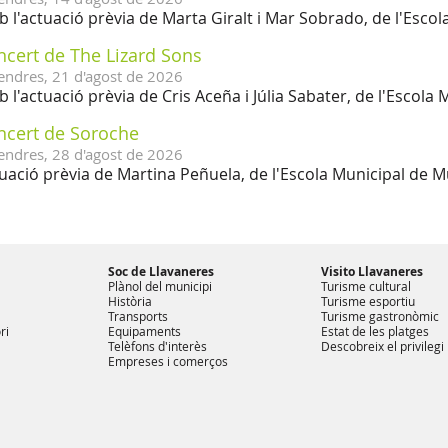
 l'actuació prèvia de Marta Giralt i Mar Sobrado, de l'Esco
ncert de The Lizard Sons
endres,
21
d'
agost
de
2026
 l'actuació prèvia de Cris Aceña i Júlia Sabater, de l'Escola
ncert de Soroche
endres,
28
d'
agost
de
2026
uació prèvia de Martina Peñuela, de l'Escola Municipal de M
Soc de Llavaneres
Visito Llavaneres
Plànol del municipi
Turisme cultural
Història
Turisme esportiu
Transports
Turisme gastronòmic
ri
Equipaments
Estat de les platges
Telèfons d'interès
Descobreix el privilegi
Empreses i comerços