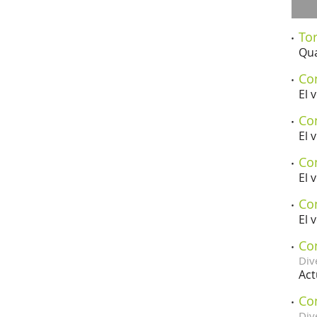
Tor
Qua
Con
El 
Con
El 
Con
El 
Con
El 
Co
Div
Act
Con
Div