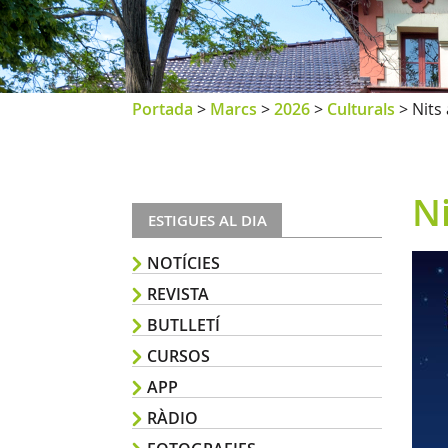
Portada
>
Marcs
>
2026
>
Culturals
>
Nits
N
ESTIGUES AL DIA
NOTÍCIES
REVISTA
BUTLLETÍ
CURSOS
APP
RÀDIO