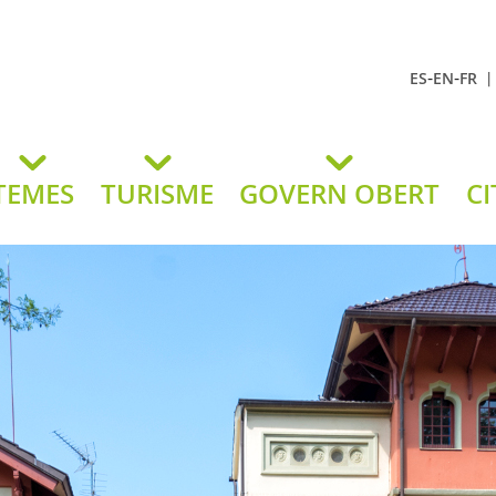
-
-
ES
EN
FR
t Andreu
lavaneres
TEMES
TURISME
GOVERN OBERT
CI