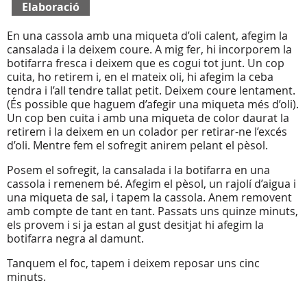
Elaboració
En una cassola amb una miqueta d’oli calent, afegim la
cansalada i la deixem coure. A mig fer, hi incorporem la
botifarra fresca i deixem que es cogui tot junt. Un cop
cuita, ho retirem i, en el mateix oli, hi afegim la ceba
tendra i l’all tendre tallat petit. Deixem coure lentament.
(És possible que haguem d’afegir una miqueta més d’oli).
Un cop ben cuita i amb una miqueta de color daurat la
retirem i la deixem en un colador per retirar-ne l’excés
d’oli. Mentre fem el sofregit anirem pelant el pèsol.
Posem el sofregit, la cansalada i la botifarra en una
cassola i remenem bé. Afegim el pèsol, un rajolí d’aigua i
una miqueta de sal, i tapem la cassola. Anem removent
amb compte de tant en tant. Passats uns quinze minuts,
els provem i si ja estan al gust desitjat hi afegim la
botifarra negra al damunt.
Tanquem el foc, tapem i deixem reposar uns cinc
minuts.