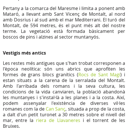
Pertany a la comarca del Maresme i limita a ponent amb
Mataró, a llevant amb Sant Vicenç de Montalt, al nord
amb Dosrius i al sud amb el mar Mediterrani. El turó del
Montalt, de 594 metres, és el punt més alt del nostre
terme. La vegetació està formada bàsicament per
boscos de pins i alzines al sector muntanyós.
Vestigis més antics
Les restes més antigues que s'han trobat corresponen a
l'època neolítica: són uns abrics que aprofiten les
formes de grans blocs granítics (
Rocs de Sant Magí
) i
estan situats a la carena de la serralada del Montalt.
Amb l'arribada dels romans i la seva cultura, les
condicions de la vida canviaren, la població abandonà
les muntanyes i s'instal·là a les planes i a la costa. Així,
podem assenyalar l'existència de diverses vil·les
romanes com la de
Can Sanç
, situada a prop de la costa,
a dalt d'un petit turonet a 30 metres sobre el nivell del
mar, entre la
riera de Llavaneres
i el torrent de les
Bruixes.