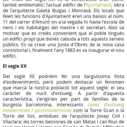
també emblemàtic: l'actual edifici de l'
Ajuntament
, obra
de l'arquitecte Gaietà Buigas i Monravà. Els locals que
feien les funcions d'Ajuntament eren uns baixos al núm.
11 del carrer d'Amunt on a la vegada hi havia l'escola de
nens i els habitatges del mestre i el secretari. Això va
motivar que es creiés convenient que el poble tingués
un edifici propi que donés cabuda a tots aquests serveis
públics. Es va crear una Junta d'Obres de la nova casa
consistorial i, finalment l'any 1883 es va inaugurar el nou
edifici.
El segle XX
Del segle XX podríem fer una llarguíssima llista
d'esdeveniments, però podem destacar un fenomen
que marcà la nostra població tot aquest segle: el seu
caràcter de nucli d'estiueig. A partir d'aquesta
característica, s'erigirien per part de famílies de la
burgesia barcelonina, interessants
cases d'estiueig
modernistes i postmodernistes
com la Torre Gran o la
Torre del Sot, ambdues de l'arquitecte Josep Coll i
Vilaclara; les torres bessones de can Matas i can Rius de