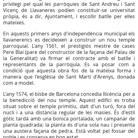
privilegi pel qual les parròquies de Sant Andreu i Sant
Vicenç de Llavaneres podien constituir-se universitat
pròpia, és a dir, Ajuntament, i escollir batlle per elles
mateixes.
En aquests primers anys d'independència municipal els
llavanerencs es decideixen a construir un nou temple
parroquial. L'any 1561, el prestigiós mestre de cases
Pere Blai (pare del constructor de la façana del Palau de
la Generalitat) va firmar el contracte amb el batlle i
representants de la parròquia. Es va posar com a
condició que aquesta obra fos de la mateixa forma i
manera que l'església de Sant Martí d'Arenys, donada
com a model.
L'any 1574, el bisbe de Barcelona concedia llicència per a
la benedicció del nou temple. Aquest edifici es troba
situat sobre el temple primitiu, dalt d'un turó, fora del
nucli i a una distància regular de les masies. És d'estil
gòtic tardà amb una bonica portalada, un campanar de
planta quadrada; la planta és d'una sola nau i presenta
una austera façana de pedra. Està voltat pel fossar del
poble i es conserva en bon estat.