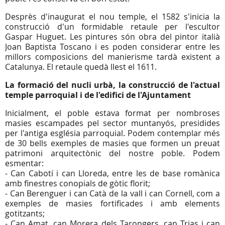
Desprès d'inaugurat el nou temple, el 1582 s'inicia la
construcció d'un formidable retaule per l'escultor
Gaspar Huguet. Les pintures són obra del pintor italià
Joan Baptista Toscano i es poden considerar entre les
millors composicions del manierisme tardà existent a
Catalunya. El retaule quedà llest el 1611.
La formació del nucli urbà, la construcció de l'actual
temple parroquial i de l'edifici de l'Ajuntament
Inicialment, el poble estava format per nombroses
masies escampades pel sector muntanyós, presidides
per l'antiga església parroquial. Podem contemplar més
de 30 bells exemples de masies que formen un preuat
patrimoni arquitectònic del nostre poble. Podem
esmentar:
- Can Cabotí i can Lloreda, entre les de base romànica
amb finestres conopials de gòtic florit;
- Can Berenguer i can Catà de la vall i can Cornell, com a
exemples de masies fortificades i amb elements
gotitzants;
- Can Amat, can Morera dels Tarongers, can Trias i can