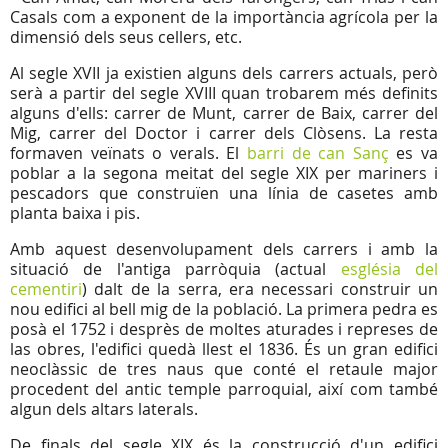
Casals com a exponent de la importància agrícola per la
dimensió dels seus cellers, etc.
Al segle XVII ja existien alguns dels carrers actuals, però
serà a partir del segle XVIII quan trobarem més definits
alguns d'ells: carrer de Munt, carrer de Baix, carrer del
Mig, carrer del Doctor i carrer dels Clòsens. La resta
formaven veïnats o verals. El
barri de can Sanç
es va
poblar a la segona meitat del segle XIX per mariners i
pescadors que construïen una línia de casetes amb
planta baixa i pis.
Amb aquest desenvolupament dels carrers i amb la
situació de l'antiga parròquia (actual
església del
cementiri
) dalt de la serra, era necessari construir un
nou edifici al bell mig de la població. La primera pedra es
posà el 1752 i desprès de moltes aturades i represes de
las obres, l'edifici quedà llest el 1836. És un gran edifici
neoclàssic de tres naus que conté el retaule major
procedent del antic temple parroquial, així com també
algun dels altars laterals.
De finals del segle XIX és la construcció d'un edifici