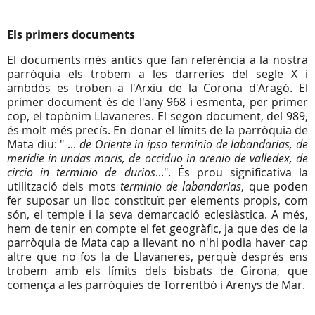
Els primers documents
El documents més antics que fan referència a la nostra
parròquia els trobem a les darreries del segle X i
ambdós es troben a l'Arxiu de la Corona d'Aragó. El
primer document és de l'any 968 i esmenta, per primer
cop, el topònim Llavaneres. El segon document, del 989,
és molt més precís. En donar el límits de la parròquia de
Mata diu: " ...
de Oriente in ipso terminio de labandarias, de
meridie in undas maris, de occiduo in arenio de valledex, de
circio in terminio de durios
...". És prou significativa la
utilització dels mots
terminio de labandarias
, que poden
fer suposar un lloc constituït per elements propis, com
són, el temple i la seva demarcació eclesiàstica. A més,
hem de tenir en compte el fet geogràfic, ja que des de la
parròquia de Mata cap a llevant no n'hi podia haver cap
altre que no fos la de Llavaneres, perquè després ens
trobem amb els límits dels bisbats de Girona, que
comença a les parròquies de Torrentbó i Arenys de Mar.