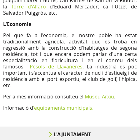
Joaquim Lloret i Homs; can Farnés de Ramón MªRiudor;
la
Torre d'Alfaro
d'Eduard Mercader; ca l'Utzet de
Salvador Puiggròs, etc.
L'Economia
Pel que fa a l'economia, el nostre poble ha estat
tradicionalment agrícola, activitat que es troba en
regressió amb la construcció d'habitatges de segona
residència, tot i que encara podem parlar d'una certa
especialització en floricultura i en el conreu dels
famosos
Pèsols de Llavaneres
. La indústria és poc
important i s'accentua el caràcter de nucli d'estiueig i de
residència amb el port esportiu, el club de golf, l'hípica,
etc.
Per a més informació consulteu el
Museu Arxiu
.
Informació d
'equipaments municipals.
L'AJUNTAMENT