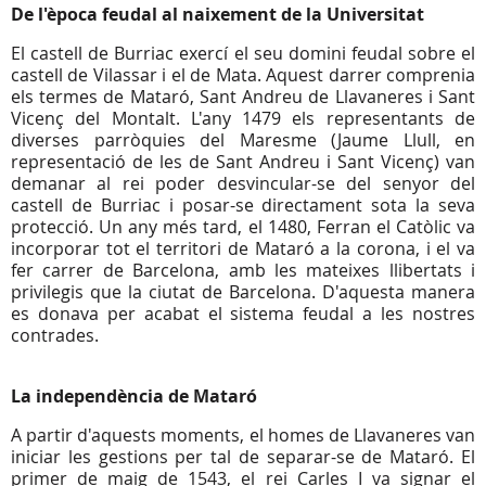
De l'època feudal al naixement de la Universitat
El castell de Burriac exercí el seu domini feudal sobre el
castell de Vilassar i el de Mata. Aquest darrer comprenia
els termes de Mataró, Sant Andreu de Llavaneres i Sant
Vicenç del Montalt. L'any 1479 els representants de
diverses parròquies del Maresme (Jaume Llull, en
representació de les de Sant Andreu i Sant Vicenç) van
demanar al rei poder desvincular-se del senyor del
castell de Burriac i posar-se directament sota la seva
protecció. Un any més tard, el 1480, Ferran el Catòlic va
incorporar tot el territori de Mataró a la corona, i el va
fer carrer de Barcelona, amb les mateixes llibertats i
privilegis que la ciutat de Barcelona. D'aquesta manera
es donava per acabat el sistema feudal a les nostres
contrades.
La independència de Mataró
A partir d'aquests moments, el homes de Llavaneres van
iniciar les gestions per tal de separar-se de Mataró. El
primer de maig de 1543, el rei Carles I va signar el