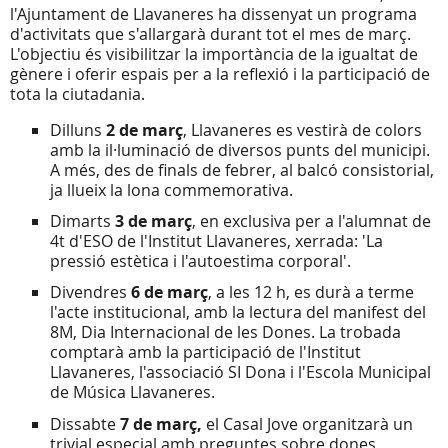
l'Ajuntament de Llavaneres ha dissenyat un programa
d'activitats que s'allargarà durant tot el mes de març.
L'objectiu és visibilitzar la importància de la igualtat de
gènere i oferir espais per a la reflexió i la participació de
tota la ciutadania.
Dilluns
2 de març
, Llavaneres es vestirà de colors
amb la il·luminació de diversos punts del municipi.
A més, des de finals de febrer, al balcó consistorial,
ja llueix la lona commemorativa.
Dimarts
3 de març
, en exclusiva per a l'alumnat de
4t d'ESO de l'Institut Llavaneres, xerrada: 'La
pressió estètica i l'autoestima corporal'.
Divendres
6 de març
, a les 12 h, es durà a terme
l'acte institucional, amb la lectura del manifest del
8M, Dia Internacional de les Dones. La trobada
comptarà amb la participació de l'Institut
Llavaneres, l'associació SI Dona i l'Escola Municipal
de Música Llavaneres.
Dissabte
7
de març,
el Casal Jove organitzarà un
trivial especial amb preguntes sobre dones