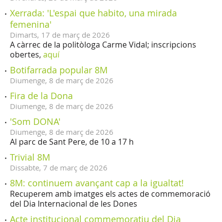
Xerrada: 'L'espai que habito, una mirada
femenina'
Dimarts,
17
de
març
de
2026
A càrrec de la politòloga Carme Vidal; inscripcions
obertes,
aquí
Botifarrada popular 8M
Diumenge,
8
de
març
de
2026
Fira de la Dona
Diumenge,
8
de
març
de
2026
'Som DONA'
Diumenge,
8
de
març
de
2026
Al parc de Sant Pere, de 10 a 17 h
Trivial 8M
Dissabte,
7
de
març
de
2026
8M: continuem avançant cap a la igualtat!
Recuperem amb imatges els actes de commemoració
del Dia Internacional de les Dones
Acte institucional commemoratiu del Dia