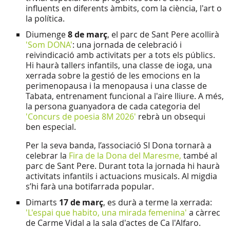
influents en diferents àmbits, com la ciència, l'art o
la política.
Diumenge
8 de març
, el parc de Sant Pere acollirà
'Som DONA'
: una jornada de celebració i
reivindicació amb activitats per a tots els públics.
Hi haurà tallers infantils, una classe de ioga, una
xerrada sobre la gestió de les emocions en la
perimenopausa i la menopausa i una classe de
Tabata, entrenament funcional a l'aire lliure. A més,
la persona guanyadora de cada categoria del
'Concurs de poesia 8M 2026'
rebrà un obsequi
ben especial.
Per la seva banda, l’associació SI Dona tornarà a
celebrar la
Fira de la Dona del Maresme,
també al
parc de Sant Pere. Durant tota la jornada hi haurà
activitats infantils i actuacions musicals. Al migdia
s’hi farà una botifarrada popular.
Dimarts
17 de març
, es durà a terme la xerrada:
'L'espai que habito, una mirada femenina'
a càrrec
de Carme Vidal a la sala d'actes de Ca l'Alfaro.