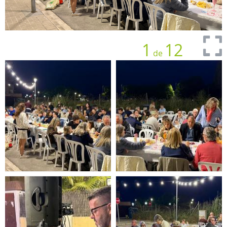
1
12
de