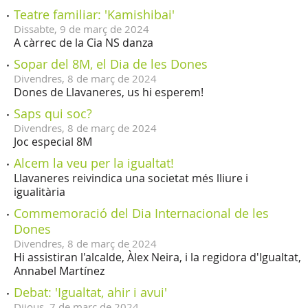
Teatre familiar: 'Kamishibai'
Dissabte,
9
de
març
de
2024
A càrrec de la Cia NS danza
Sopar del 8M, el Dia de les Dones
Divendres,
8
de
març
de
2024
Dones de Llavaneres, us hi esperem!
Saps qui soc?
Divendres,
8
de
març
de
2024
Joc especial 8M
Alcem la veu per la igualtat!
Llavaneres reivindica una societat més lliure i
igualitària
Commemoració del Dia Internacional de les
Dones
Divendres,
8
de
març
de
2024
Hi assistiran l'alcalde, Àlex Neira, i la regidora d'Igualtat,
Annabel Martínez
Debat: 'Igualtat, ahir i avui'
Dijous,
7
de
març
de
2024