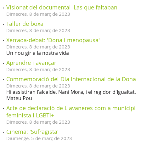
Visionat del documental 'Las que faltaban'
Dimecres,
8
de
març
de
2023
Taller de boxa
Dimecres,
8
de
març
de
2023
Xerrada-debat: 'Dona i menopausa'
Dimecres,
8
de
març
de
2023
Un nou gir a la nostra vida
Aprendre i avançar
Dimecres,
8
de
març
de
2023
Commemoració del Dia Internacional de la Dona
Dimecres,
8
de
març
de
2023
Hi assistiran l'alcalde, Nani Mora, i el regidor d'Igualtat,
Mateu Pou
Acte de declaració de Llavaneres com a municipi
feminista i LGBTI+
Dimecres,
8
de
març
de
2023
Cinema: 'Sufragista'
Diumenge,
5
de
març
de
2023