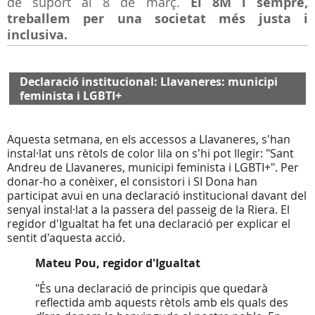
de suport al 8 de març.
El 8M i sempre,
treballem per una societat més justa i
inclusiva.
Declaració institucional: Llavaneres: municipi
feminista i LGBTI+
Aquesta setmana, en els accessos a Llavaneres, s'han
instal·lat uns rètols de color lila on s'hi pot llegir: "Sant
Andreu de Llavaneres, municipi feminista i LGBTI+". Per
donar-ho a conèixer, el consistori i SI Dona han
participat avui en una declaració institucional davant del
senyal instal·lat a la passera del passeig de la Riera. El
regidor d'Igualtat ha fet una declaració per explicar el
sentit d'aquesta acció.
Mateu Pou, regidor d'Igualtat
"És una declaració de principis que quedarà
reflectida amb aquests rètols amb els quals des