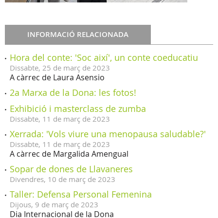
INFORMACIÓ RELACIONADA
Hora del conte: 'Soc així', un conte coeducatiu
Dissabte,
25
de
març
de
2023
A càrrec de Laura Asensio
2a Marxa de la Dona: les fotos!
Exhibició i masterclass de zumba
Dissabte,
11
de
març
de
2023
Xerrada: 'Vols viure una menopausa saludable?'
Dissabte,
11
de
març
de
2023
A càrrec de Margalida Amengual
Sopar de dones de Llavaneres
Divendres,
10
de
març
de
2023
Taller: Defensa Personal Femenina
Dijous,
9
de
març
de
2023
Dia Internacional de la Dona