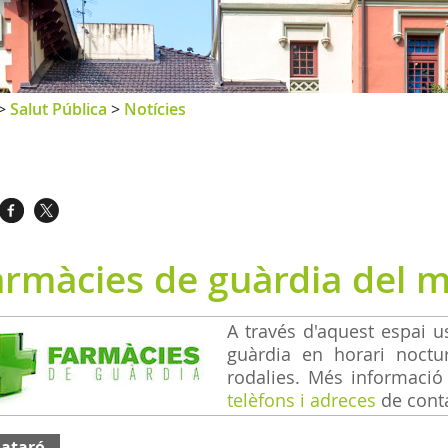
>
Salut Pública
>
Notícies
armàcies de guàrdia del m
A través d'aquest espai 
guàrdia en horari noctur
rodalies. Més informaci
telèfons i adreces
de conta
ataró