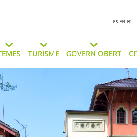
-
-
ES
EN
FR
t Andreu
lavaneres
TEMES
TURISME
GOVERN OBERT
CI