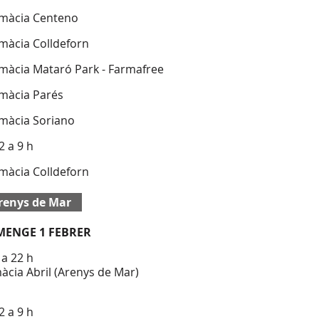
rmàcia Centeno
rmàcia Colldeforn
rmàcia Mataró Park - Farmafree
rmàcia Parés
rmàcia Soriano
2 a 9 h
rmàcia Colldeforn
renys de Mar
MENGE 1 FEBRER
 a 22 h
àcia Abril (Arenys de Mar)
2 a 9 h