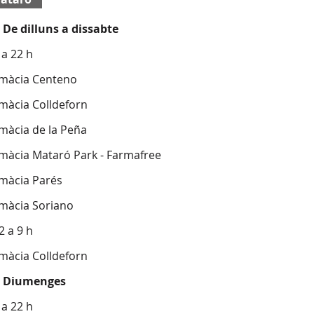
De dilluns a dissabte
 a 22 h
rmàcia Centeno
rmàcia Colldeforn
rmàcia de la Peña
rmàcia Mataró Park - Farmafree
rmàcia Parés
rmàcia Soriano
2 a 9 h
rmàcia Colldeforn
Diumenges
 a 22 h