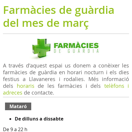
Farmàcies de guàrdia
del mes de març
A través d'aquest espai us donem a conèixer les
farmàcies de guàrdia en horari nocturn i els dies
festius a Llavaneres i rodalies. Més informació
dels
horaris
de les farmàcies i dels
telèfons i
adreces
de contacte.
Mataró
De dilluns a dissabte
De 9 a 22 h