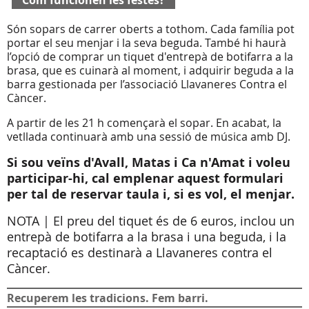
Com funcionen les festes?
Són sopars de carrer oberts a tothom. Cada família pot
portar el seu menjar i la seva beguda. També hi haurà
l’opció de comprar un tiquet d'entrepà de botifarra a la
brasa, que es cuinarà al moment, i adquirir beguda a la
barra gestionada per l’associació Llavaneres Contra el
Càncer.
A partir de les 21 h començarà el sopar. En acabat, la
vetllada continuarà amb una sessió de música amb DJ.
Si sou veïns d'Avall, Matas i Ca n'Amat i voleu
participar-hi, cal emplenar aquest formulari
per tal de reservar taula i, si es vol, el menjar.
NOTA | El preu del tiquet és de 6 euros, inclou un
entrepà de botifarra a la brasa i una beguda, i la
recaptació es destinarà a Llavaneres contra el
Càncer.
Recuperem les tradicions. Fem barri.