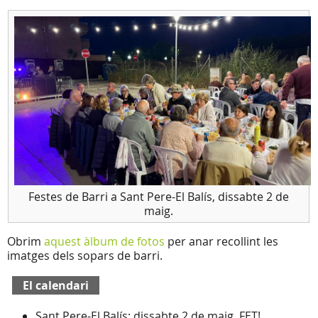
Festes de Barri a Sant Pere-El Balís, dissabte 2 de
maig.
Obrim
aquest àlbum de fotos
per anar recollint les
imatges dels sopars de barri.
El calendari
Sant Pere-El Balís: dissabte 2 de maig. FET!