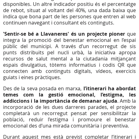
disponibles. Un altre indicador positiu és el percentatge
de rebot, situat al voltant del 40%, una dada baixa que
indica que bona part de les persones que entren al web
continuen navegant i consultant els continguts.
'Sentir-se bé a Llavaneres' és un projecte pioner
que
integra la promoció del benestar emocional en l’espai
públic del municipi. A través d’un recorregut de sis
punts distribuïts pel nucli urbà, la iniciativa apropa
recursos de salut mental a la ciutadania mitjançant
espais divulgatius, tòtems informatius i codis QR que
connecten amb continguts digitals, vídeos, exercicis
guiats i eines pràctiques.
Des de la seva posada en marxa,
l’itinerari ha abordat
temes com la gestió emocional, l’estigma, les
addiccions i la importància de demanar ajuda
. Amb la
incorporació de les dues darreres parades, el projecte
completarà un recorregut pensat per sensibilitzar la
població, reduir l’estigma i promoure el benestar
emocional des d’una mirada comunitària i preventiva.
Durant aquest mes està previst completar l’itinerari i