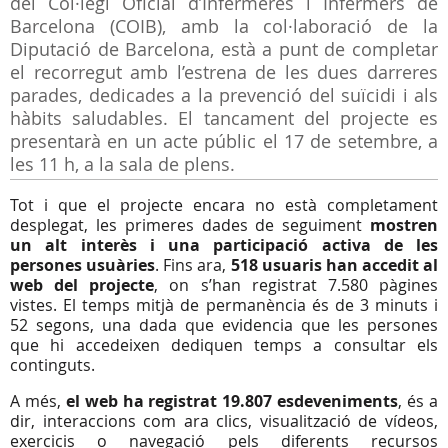
del Col·legi Oficial d’Infermeres i Infermers de
Barcelona (COIB), amb la col·laboració de la
Diputació de Barcelona, està a punt de completar
el recorregut amb l’estrena de les dues darreres
parades, dedicades a la prevenció del suïcidi i als
hàbits saludables. El tancament del projecte es
presentarà en un acte públic el 17 de setembre, a
les 11 h, a la sala de plens.
Tot i que el projecte encara no està completament
desplegat, les primeres dades de seguiment
mostren
un alt interès i una participació activa de les
persones usuàries
. Fins ara,
518 usuaris han accedit al
web del projecte
, on s’han registrat 7.580 pàgines
vistes. El temps mitjà de permanència és de 3 minuts i
52 segons, una dada que evidencia que les persones
que hi accedeixen dediquen temps a consultar els
continguts.
A més,
el web ha registrat 19.807 esdeveniments
, és a
dir, interaccions com ara clics, visualització de vídeos,
exercicis o navegació pels diferents recursos